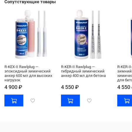
Сопутствующие товары
R-KEX-II Rawlplug —
R-KER-II Rawlplug —
R-KER-II
эпоксидный химический
гибридный химический
зимний
анкер 600 мл для высоких
анкер 400 мл для бетона
химичес
нагрузок
для бет
4 900 ₽
4 550 ₽
4 550