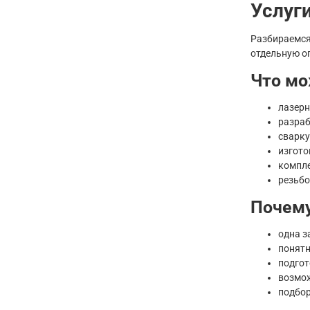
Услуг
Разбираемся
отдельную о
Что мо
лазерн
разраб
сварку
изгото
компле
резьбо
Почему
одна з
понятн
подгот
возмож
подбор