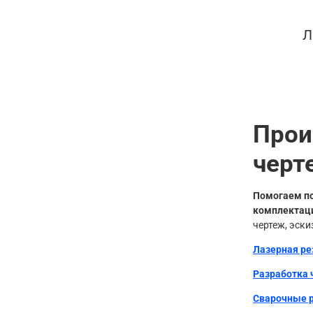
Л
Прои
черт
Помогаем по
комплектац
чертеж, эски
Лазерная ре
Разработка
Сварочные 