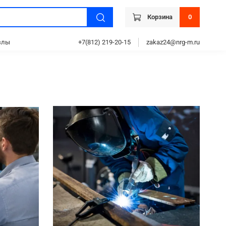
Корзина
0
злы
+7(812) 219-20-15
zakaz24@nrg-m.ru