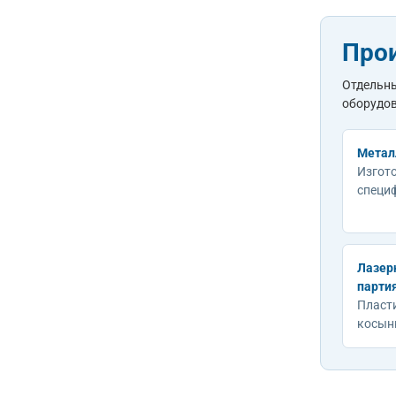
Про
Отдельны
оборудов
Метал
Изгото
специ
Лазер
парти
Пласти
косынк