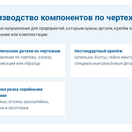
изводство компонентов по черт
е направления для предприятий, которым нужны детали, крепёж и
ания или комплектации.
лические детали по чертежам
Нестандартный крепёж
вление по чертежу, эскизу,
Шпильки, болты, гайки, винт
фикации или образцу.
специальные резьбовые дета
ная резка серийными
ями
ны, уголки, кронштейны,
и и заготовки.