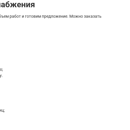
снабжения
объем работ и готовим предложение. Можно заказать
ю;
у.
иц;