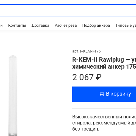
ии
Контакты
Доставка
Расчет реза
Подбор анкера
Типовые у
арт.
R-KEM-II-175
R-KEM-II Rawlplug — 
химический анкер 175
2 067 ₽
В корзину
Высококачественный полиэ
стирола, рекомендуемый дл
без трещин.