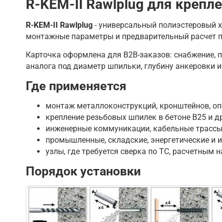
R-KEM-II Rawlplug для крепл
R-KEM-II Rawlplug
- универсальный полиэстеровый х
монтажные параметры и предварительный расчет п
Карточка оформлена для B2B-заказов: снабжение, п
аналога под диаметр шпильки, глубину анкеровки и
Где применяется
монтаж металлоконструкций, кронштейнов, оп
крепление резьбовых шпилек в бетоне B25 и д
инженерные коммуникации, кабельные трассы,
промышленные, складские, энергетические и 
узлы, где требуется сверка по ТС, расчетным 
Порядок установки