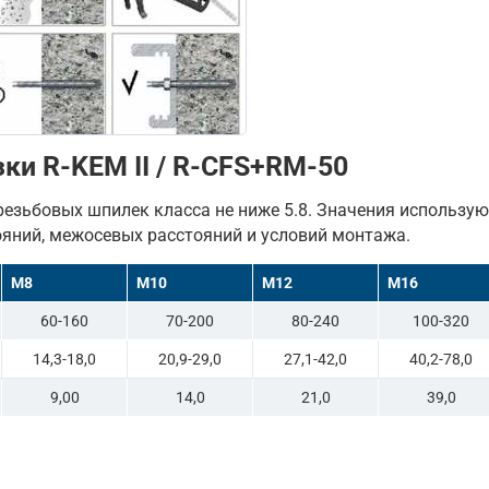
ки R-KEM II / R-CFS+RM-50
резьбовых шпилек класса не ниже 5.8. Значения использу
ояний, межосевых расстояний и условий монтажа.
M8
M10
M12
M16
60-160
70-200
80-240
100-320
14,3-18,0
20,9-29,0
27,1-42,0
40,2-78,0
9,00
14,0
21,0
39,0